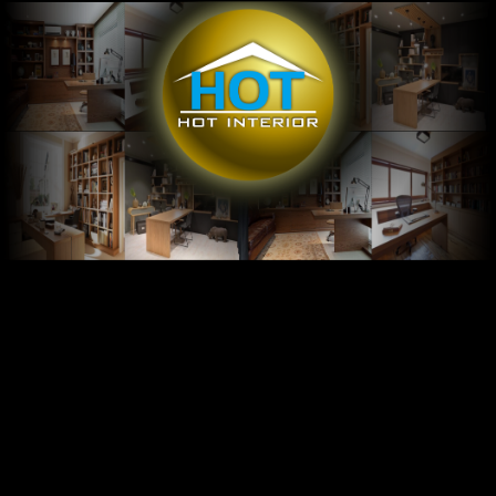
The Effect of Opening and Interior Layout
in Controlling Airflow of A Building in
Salatiga
Salatiga adalah sebuah kota yang berada di kaki gunung Merbabu
dan mempunyai temperatur yang lumayan rendah sepanjang
tahun, artinya bangunan di daerah ini bisa menghemat enegi
dengan cara mengurangi penggunaan AC. hal ini menarik karena
dengan kenaikan 0,5 derajat celcious di Indonesia didasarkan
pada keterangan BMKG. Hembusan angin adalah ketika sejumlah
udara dengan kecepatan tertentu melewati dan masuk kedalam
rongga dan mengalir melewati interior bangunan melalui rongga
demi rongga yang akhirnya keluar lagi. selengkapnya silahkan
baca skripsi
The Effect of Opening and Interior Layout in Controlling