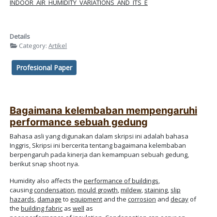
INDOOR_AIR_HUMIDITY_VARIATIONS_AND_ITS_E
Details
Category:
Artikel
Profesional Paper
Bagaimana kelembaban mempengaruhi
performance sebuah gedung
Bahasa asli yang digunakan dalam skripsi ini adalah bahasa
Inggris, Skripsi ini bercerita tentang bagaimana kelembaban
berpengaruh pada kinerja dan kemampuan sebuah gedung,
berikut snap shoot nya.
Humidity also affects the
performance of buildings
,
causing
condensation
,
mould growth
,
mildew
,
staining
,
slip
hazards
,
damage
to
equipment
and the
corrosion
and
decay
of
the
building fabric
as
well
as