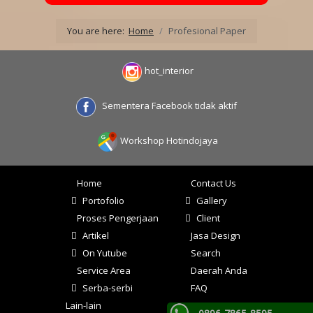
You are here:
Home
Profesional Paper
hot_interior
Sementera Facebook tidak aktif
Workshop Hotindojaya
Home
Contact Us
Portofolio
Gallery
Proses Pengerjaan
Client
Artikel
Jasa Design
On Yutube
Search
Service Area
Daerah Anda
Serba-serbi
FAQ
Lain-lain