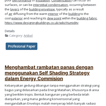
poor
performance
of
insulation
.
Condensation
can occur on
surfaces, or can be
interstitial condensation
, occurring between
the
layers
of the
building envelope
, typically as a result
of
air
diffusing from the warm
interior
of the
building
to the
cool
exterior
and reaching its
dew point
within the
building fabric
.
https://www.designingbuildings.co.uk/wiki/Humidity
Details
Category:
Artikel
Profesional Paper
Menghambat rambatan panas dengan
menggunakan Self Shading Strategy
dalam Energy Commision
Kebanyakan gedung dibangun tanpa menggunakan strategi yang
bagus yang didasarkan pada Energi Matahari, khususnya di area
yang beriklim tropis. Bentuk bangunan yang berbeda telah
dianjurkan, yang mana gedeung konvensional yang
mengandalkan Envelops malah menyerap lebih banyak radiasi