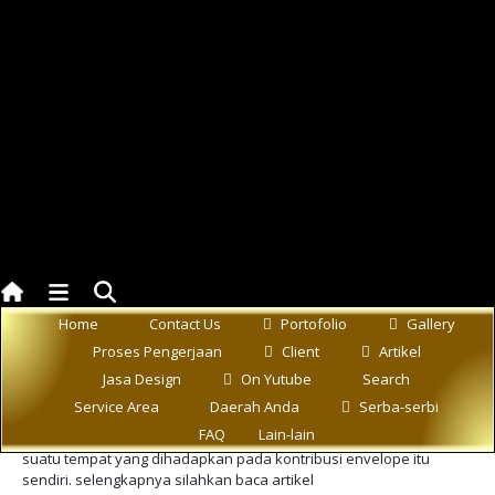
Innovative_Building_Skins_Double_Glass_W
Details
Category:
Artikel
Profesional Paper
Berbagai jenis kelembaban udara dalam
ruangan dan efeknya
Dengan kecanggihan seperti yang ada saat ini, Moisture
Home
Contact Us
Portofolio
Gallery
Engineering Analysis dari Envelope sebuah struktur bangunan
Proses Pengerjaan
Client
Artikel
menjadi sangat penting, Design dari sebuah envelope bangunan
acap kali dibuat menggunakan model hygrothermal yang lebih
Jasa Design
On Yutube
Search
canggih dan di buat khusus untuk aplikasi pada Interior dan
Service Area
Daerah Anda
Serba-serbi
Exterior yang dihadapkan pada kondisi suatu tempat. hal seperti
FAQ
Lain-lain
ini selalu dilakukan berdasarkan pada asumsi bahwa kondisi
suatu tempat yang dihadapkan pada kontribusi envelope itu
sendiri. selengkapnya silahkan baca artikel