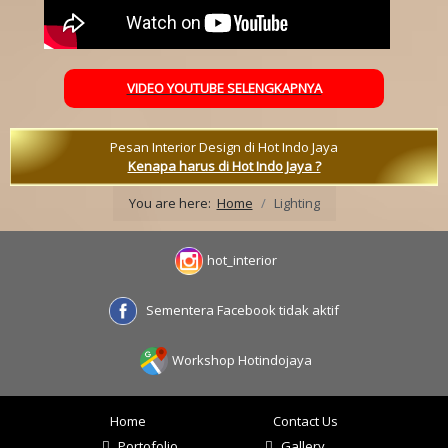
VIDEO YOUTUBE SELENGKAPNYA
Pesan Interior Design di Hot Indo Jaya
Kenapa harus di Hot Indo Jaya ?
You are here:
Home
Lighting
hot_interior
Sementera Facebook tidak aktif
Workshop Hotindojaya
Home
Contact Us
Portofolio
Gallery