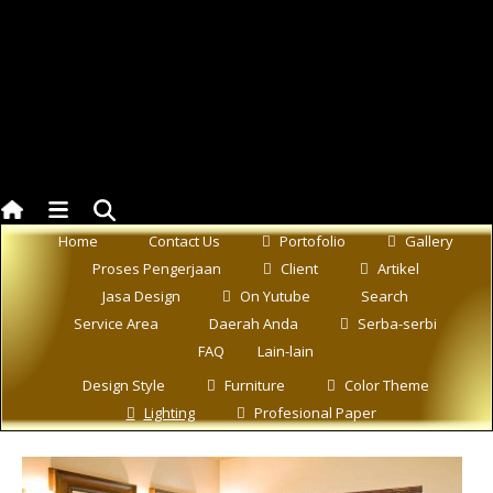
Pencahayaan Dingin (Cool Lighting
Temperature)
cahaya lampu yang berwarna biru dan hijau bisa dianggap sebagai wa
tinggi pada skala Kelvin, mengenai skala kelvin anda bisa baca artikel
Details
Home
Contact Us
Portofolio
Gallery
Category:
Artikel
Proses Pengerjaan
Client
Artikel
Jasa Design
On Yutube
Search
Lighting_artcile
cool lighting
Service Area
Daerah Anda
Serba-serbi
FAQ
Lain-lain
Read more …
Design Style
Furniture
Color Theme
Lighting
Profesional Paper