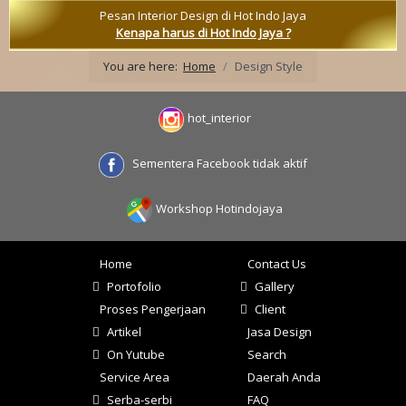
Pesan Interior Design di Hot Indo Jaya
Kenapa harus di Hot Indo Jaya ?
You are here:
Home
Design Style
hot_interior
Sementera Facebook tidak aktif
Workshop Hotindojaya
Home
Contact Us
Portofolio
Gallery
Proses Pengerjaan
Client
Artikel
Jasa Design
On Yutube
Search
Service Area
Daerah Anda
Serba-serbi
FAQ