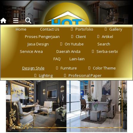
Home
Contact Us
Portofolio
Gallery
Proses Pengerjaan
Client
Artikel
Jasa Design
On Yutube
Search
Service Area
Daerah Anda
Serba-serbi
FAQ
Lain-lain
Design Style
Furniture
Color Theme
Lighting
Profesional Paper