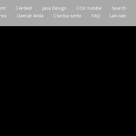
ent
Artikel
Jasa Design
On Yutube
Search
rea
Daerah Anda
Serba-serbi
FAQ
Lain-lain