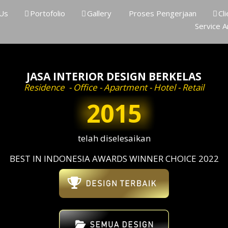
 Us
Portofolio
Gallery
Proses Pengerjaan
Cli
Service A
JASA INTERIOR DESIGN BERKELAS
Residence - Office - Apartment - Hotel - Retail
2015
telah diselesaikan
BEST IN INDONESIA AWARDS WINNER CHOICE 2022