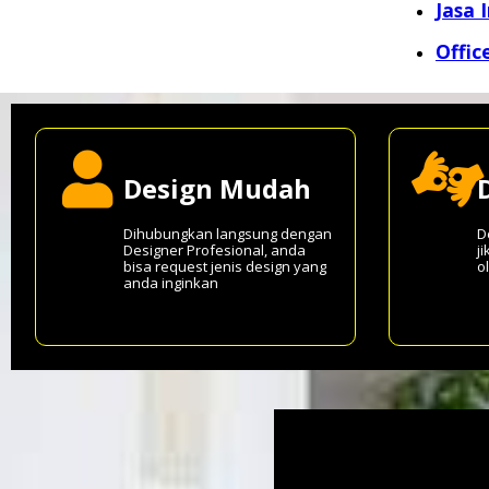
Jasa 
Offic
Design Mudah
Dihubungkan langsung dengan
D
Designer Profesional, anda
j
bisa request jenis design yang
o
anda inginkan