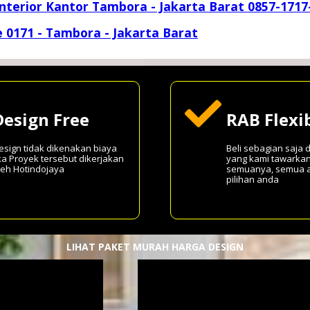
Interior Kantor Tambora - Jakarta Barat 0857-1717
e 0171 - Tambora - Jakarta Barat
Design Free
RAB Flexi
esign tidak dikenakan biaya
Beli sebagian saja 
ika Proyek tersebut dikerjakan
yang kami tawarkan
leh Hotindojaya
semuanya, semua 
pilihan anda
LIHAT PAKET MURAH HARGA DESIGN