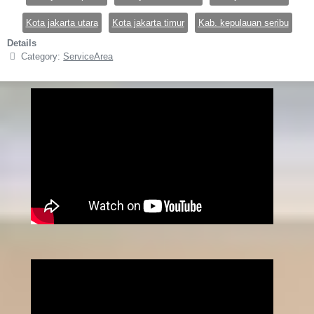
Kota jakarta utara
Kota jakarta timur
Kab. kepulauan seribu
Details
Category:
ServiceArea