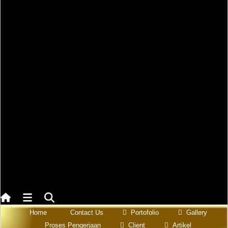
pencakar langit, the Jack Mania yang menyukai warna Orange
.
Profesi kebanyakan masyarakat
Jakarta
adalah sebagai
Buruh �
Karyawan � Pegawai 59,96%; Wirausaha 24,27%; Pekerja tak
dibayar 4,97%; Wirausaha dengan buruh tidak tetap 4,01%
, hal ini
juga mempengaruhi bentuk karakter dan
gaya interior design
yang
menjadi pilihan di daerah ini.
Terlepas dari apakah anda termasuk yang setuju dengan statement
diatas atau tidak
HOT INTERIOR
akan membuat design terbaik untuk
Design Interior impian anda.
Jika anda mencari Contractor Jasa Interior Design atau untuk
membuat Interior Ruangan dari mulai Design sampai dengan
pembangunan maka anda berada ditempat yang benar, Hubungi kami
via WhatsApp atau langsung datang ke workshop kami yang
selengkapnya bisa anda baca di link
Contact Us
.
Berikut ini Contoh Design Interior terkemuka di daerah Jakarta
Home
Contact Us
Portofolio
Gallery
Proses Pengerjaan
Client
Artikel