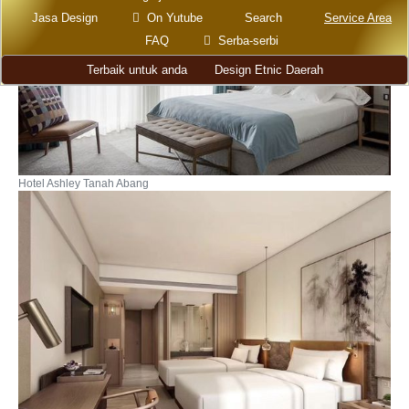
Jasa Design
On Yutube
Search
Service Area
FAQ
Serba-serbi
Terbaik untuk anda
Design Etnic Daerah
Hotel Ashley Tanah Abang