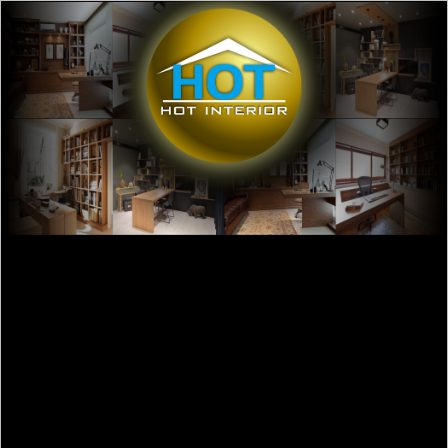
Design Interior terbaik di Jakarta contoh
design dan faktor local yang berpengaruh
Jasa Design Interior terbaik di
DKI
Jakarta
contoh design dan faktor
kebudayaan local, ekonomi, agama dan tren di Jakarta yang
mempengaruhi
LIHAT SEMUA KUMPULAN DESIGN INTERIOR TERBAIK DISINI
Design Interior untuk daerah
DKI
Jakarta
yang berada di posisi
Lat.-6.2297209 Long.106.6647038
dipengaruhi oleh kebudayaan
setempat berupa
Rumah Kebaya
(
variant Jakarta
:
7)
yang merupakan
rumah adat
Jakarta
dan local trait berupa
Pendatang yang banyak
dan beraneka ragam, Adanya kampung arab, Sejarah Jakarta
yang panjang sampai 10 kali ganti nama, terdapat banyak gedung